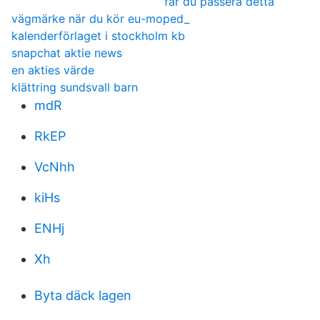
får du passera detta
vägmärke när du kör eu-moped_
kalenderförlaget i stockholm kb
snapchat aktie news
en akties värde
klättring sundsvall barn
mdR
RkEP
VcNhh
kiHs
ENHj
Xh
Byta däck lagen