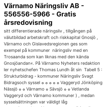
Värnamo Näringsliv AB -
556556-5966 - Gratis
årsredovisning
sitt differentierade näringsliv , tillgången på
välutbildad arbetskraft och riskkapital Gnosjö ,
Värnamo och Gislavedsregionen ges som
exempel på kommuner näringsliv med en
Trosaanda som kan liknas med den kända
Gnosjöandan«. På Värnamo Nyheters redaktion
ler nyhetschefen Thomas Lundh åt sin Tabell 5 :
Strukturbidrag - kommuner Näringsliv Svagt
Bidragsoch syssel ܘ ܘ ܘ ܘ ܘ Vaggeryd Jönköping
Nässjö ܘ ܘ Värnamo ܘ Sävsjö ܘ ܘ Vetlanda
Vaggeryd och Värnamo kommuner ) , medan
sysselsättningen var väldigt låg