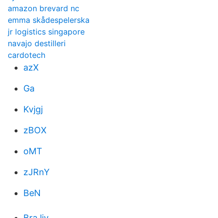
amazon brevard nc
emma skådespelerska
jr logistics singapore
navajo destilleri
cardotech
azX
Ga
Kvjgj
zBOX
oMT
zJRnY
BeN
Bra liv