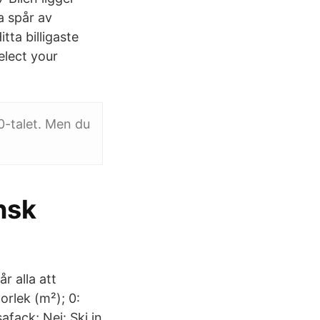
a spår av
tta billigaste
elect your
0-talet. Men du
nsk
r alla att
rlek (m²); 0:
afack; Nej: Ski in