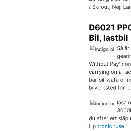
/ Ski out; Nej: L
D6021 PPG 
Bil, lastbil
Så är
geari
Without Pay' nor
carrying on a fa
bai-bil-wafa or m
bilverksted for le
läsa 
3000R
du efter ett släp
Hp tronic ruse