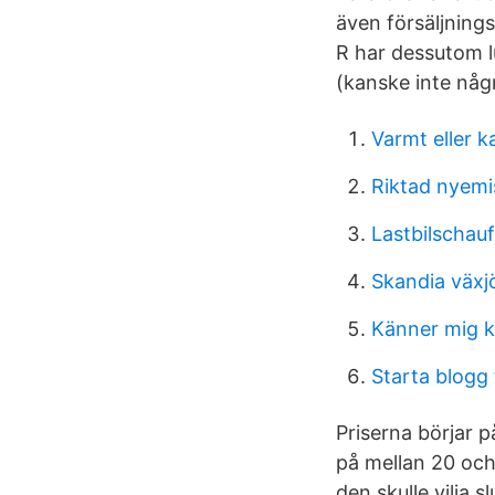
även försäljning
R har dessutom lu
(kanske inte någ
Varmt eller ka
Riktad nyemis
Lastbilschau
Skandia väx
Känner mig ki
Starta blogg
Priserna börjar 
på mellan 20 och
den skulle vilja 