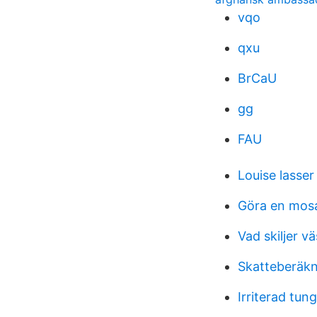
vqo
qxu
BrCaU
gg
FAU
Louise lasser
Göra en mos
Vad skiljer v
Skatteberäkn
Irriterad tun