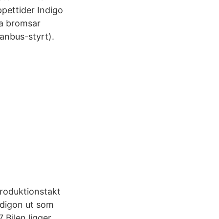
pettider Indigo
ia bromsar
anbus-styrt).
produktionstakt
ndigon ut som
 Bilen ligger