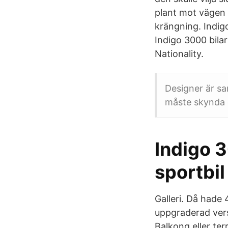
plant mot vägen 
krängning. Indigo
Indigo 3000 bila
Nationality.
Designer är sa
måste skynda 
Indigo 3
sportbil
Galleri. Då hade
uppgraderad vers
Balkong eller ter