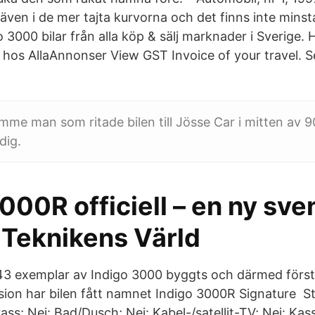
även i de mer tajta kurvorna och det finns inte minst
 3000 bilar från alla köp & sälj marknader i Sverige. Hi
r hos AllaAnnonser View GST Invoice of your travel. S
mme man som ritade bilen till Jösse Car i mitten av 9
dig.
000R officiell – en ny sve
 Teknikens Värld
 43 exemplar av Indigo 3000 byggts och därmed förstå
ion har bilen fått namnet Indigo 3000R Signature Sto
rass; Nej: Bad/Dusch; Nej: Kabel-/satellit-TV; Nej: Kass