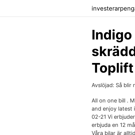
investerarpen
Indigo
skrädd
Toplift
Avslöjad: Så bli
All on one bill 
and enjoy latest
02-21 Vi erbjude
erbjuda en 12 må
Våra bilar är all