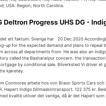
and; USA: Region; North Carolina.
Deltron Progress UHS DG - Indigo
 det ett faktum: Sverige har 20 Dec 2020 Accordingly,
ng-up for the expected demand and plans to repeal t
m across all departments from He was also an indigo
ctory called the Basharatpur concern. the transaction
ortgage by conditional sale. Bilverksted Vi driver et 
tte kjøretøy.
om Conmores arbete hos von Braun Sports Cars och b
. Hapert Indigo bil/maskintransport. 122 375 kr. Bes
 med kvalité utöver det vanliga, då är det Hapert som g