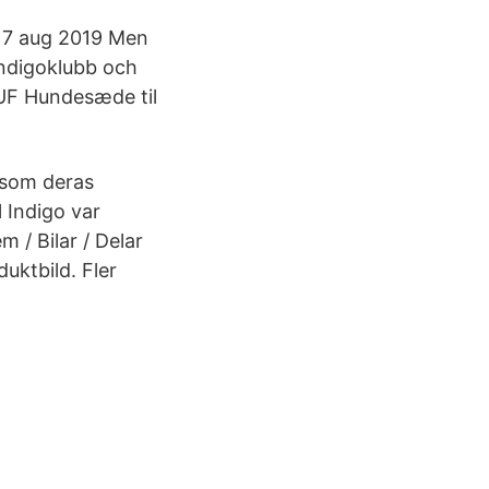
17 aug 2019 Men
Indigoklubb och
VUF Hundesæde til
l som deras
 Indigo var
m / Bilar / Delar
duktbild. Fler