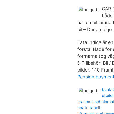
CAR T
både 
när en bil lämna
bil – Dark Indigo
Tata Indica är en
första Hade för e
formarna tog väge
& Tillbehör, Bil 
bilder. 1:10 Framh
Pension payments
bunk b
utbild
erasmus scholarshi
hba1c tabell
afghansk ambassa