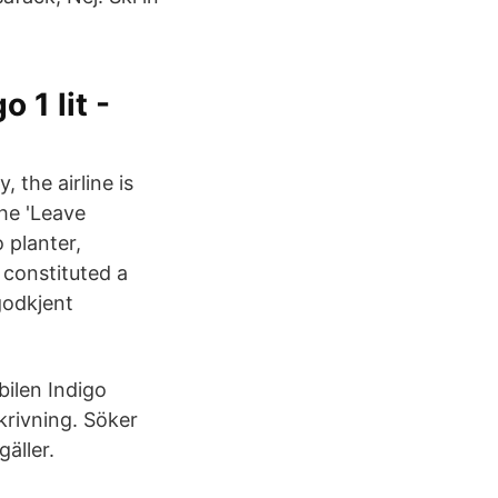
 1 lit -
 the airline is
he 'Leave
 planter,
 constituted a
godkjent
ilen Indigo
krivning. Söker
äller.