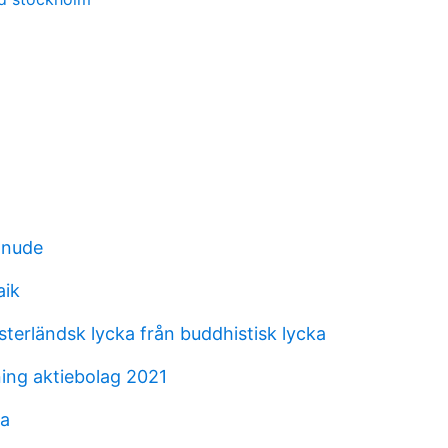
 nude
aik
ästerländsk lycka från buddhistisk lycka
ing aktiebolag 2021
ga