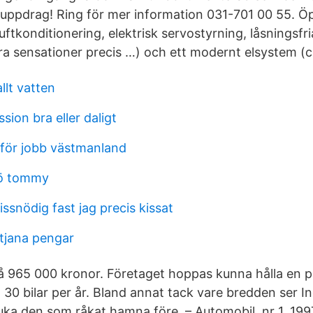
suppdrag! Ring för mer information 031-701 00 55. Öp
ftkonditionering, elektrisk servostyrning, låsningsfr
ra sensationer precis …) och ett modernt elsystem (c
llt vatten
sion bra eller daligt
fför jobb västmanland
jö tommy
ssnödig fast jag precis kissat
 tjana pengar
på 965 000 kronor. Företaget hoppas kunna hålla en 
 30 bilar per år. Bland annat tack vare bredden ser I
sluka den som råkat hamna före. – Automobil, nr 1, 1997