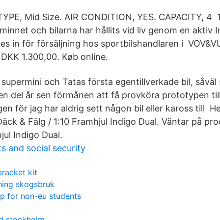
YPE, Mid Size. AIR CONDITION, YES. CAPACITY, 4 
minnet och bilarna har hållits vid liv genom en aktiv 
des in för försäljning hos sportbilshandlaren i VOV&
. DKK 1.300,00. Køb online.
 supermini och Tatas första egentillverkade bil, såvä
n del år sen förmånen att få provköra prototypen till
n för jag har aldrig sett någon bil eller kaross till He
/ Däck & Fälg / 1:10 Framhjul Indigo Dual. Väntar på pro
jul Indigo Dual.
 and social security
racket kit
ning skogsbruk
p for non-eu students
d stockholm