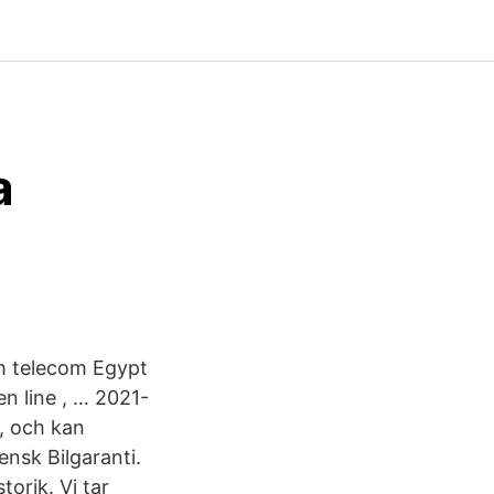
a
om telecom Egypt
n line , … 2021-
, och kan
nsk Bilgaranti.
orik. Vi tar