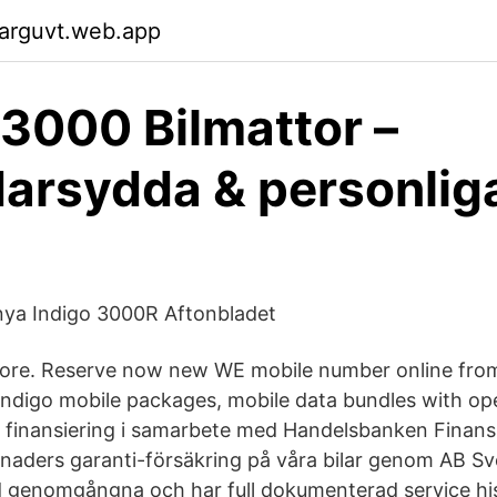
garguvt.web.app
 3000 Bilmattor –
arsydda & personlig
r nya Indigo 3000R Aftonbladet
. More. Reserve now new WE mobile number online fr
 indigo mobile packages, mobile data bundles with ope
r finansiering i samarbete med Handelsbanken Finans
naders garanti-försäkring på våra bilar genom AB Sve
tid genomgångna och har full dokumenterad service hist