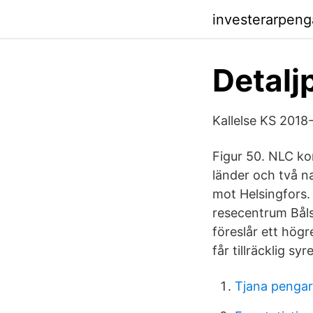
investerarpen
Detalj
Kallelse KS 2018
Figur 50. NLC ko
länder och två n
mot Helsingfors. 
resecentrum Båls
föreslår ett hög
får tillräcklig sy
Tjana pengar