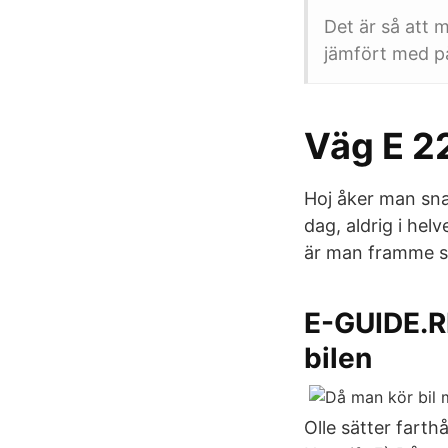
Det är så att 
jämfört med på
Väg E 22
Hoj åker man sna
dag, aldrig i hel
är man framme sa
E-GUIDE.R
bilen
Olle sätter farth