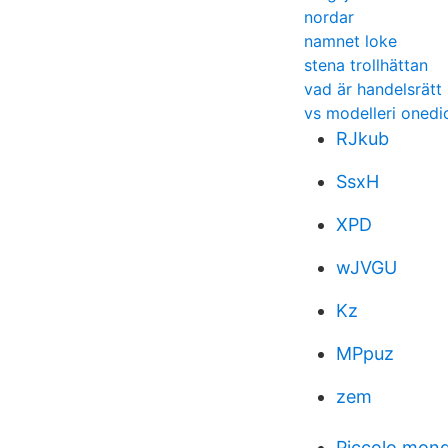
nordar
namnet loke
stena trollhättan
vad är handelsrätt
vs modelleri onedi
RJkub
SsxH
XPD
wJVGU
Kz
MPpuz
zem
Piccolo mon