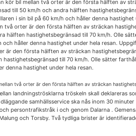
 kör bil mellan två orter är den första hälften av st
sad till 50 km/h och andra hälften hastighetsbegräns
ållaren i sin bil på 60 km/h och håller denna hastighe
n två orter är den första hälften av sträckan hastigh
 hälften hastighetsbegränsad till 70 km/h. Olle sätte
/h och håller denna hastighet under hela resan. Uppgi
ter är den första hälften av sträckan hastighetsbegrän
 hastighetsbegränsad till 70 km/h. Olle sätter farthåll
er denna hastighet under hela resan.
llan landningströsklarna tröskeln skall deklareras s
dläggande samhällsservice ska nås inom 30 minuter m
och persontrafikstråk i och genom Dalarna . Gemen
lung och Torsby. Två tydliga brister är identifierade