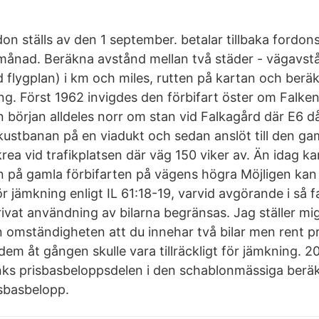
on ställs av den 1 september. betalar tillbaka fordon
ånad. Beräkna avstånd mellan två städer - vägavstå
 flygplan) i km och miles, rutten på kartan och beräk
ng. Först 1962 invigdes den förbifart öster om Falke
in början alldeles norr om stan vid Falkagård där E6 d
kustbanan på en viadukt och sedan anslöt till den ga
krea vid trafikplatsen där väg 150 viker av. Än idag
 på gamla förbifarten på vägens högra Möjligen kan
r jämkning enligt IL 61:18-19, varvid avgörande i så fal
privat användning av bilarna begränsas. Jag ställer 
en omständigheten att du innehar två bilar men rent p
em åt gången skulle vara tillräckligt för jämkning. 20
änks prisbasbeloppsdelen i den schablonmässiga berä
risbasbelopp.