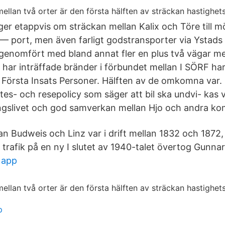
ger etappvis om sträckan mellan Kalix och Töre till m
 — port, men även farligt godstransporter via Ystad
 genomfört med bland annat fler en plus två vägar me
har inträffade bränder i förbundet mellan I SÖRF har 
 Första Insats Personer. Hälften av de omkomna var.
es- och resepolicy som säger att bil ska undvi- kas v
ingslivet och god samverkan mellan Hjo och andra k
an Budweis och Linz var i drift mellan 1832 och 1872,
 trafik på en ny I slutet av 1940-talet övertog Gunna
 app
p