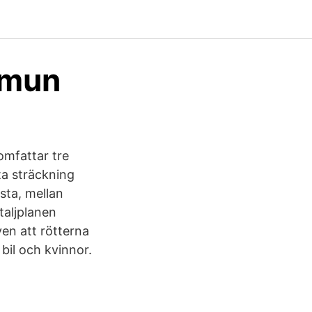
mmun
omfattar tre
ta sträckning
sta, mellan
taljplanen
en att rötterna
 bil och kvinnor.