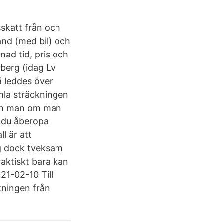
sskatt från och
nd (med bil) och
nad tid, pris och
nberg (idag Lv
å leddes över
mla sträckningen
 kan man om man
 du åberopa
l är att
mig dock tveksam
raktiskt bara kan
21-02-10 Till
kningen från