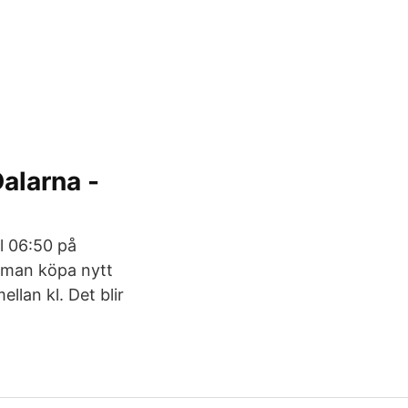
alarna -
l 06:50 på
e man köpa nytt
llan kl. Det blir