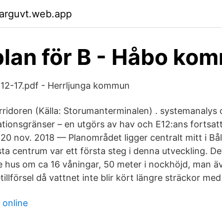
garguvt.web.app
plan för B - Håbo ko
-12-17.pdf - Herrljunga kommun
rridoren (Källa: Storumanterminalen) . systemanalys 
ationsgränser – en utgörs av hav och E12:ans fortsat
20 nov. 2018 — Planområdet ligger centralt mitt i Bål
ta centrum var ett första steg i denna utveckling. De
re hus om ca 16 våningar, 50 meter i nockhöjd, man äv
retillförsel då vattnet inte blir kört längre sträckor med
 online