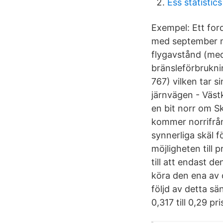
Ess statistics
Exempel: Ett ford
med september m
flygavstånd (med
bränsleförbrukni
767) vilken tar s
järnvägen - Väst
en bit norr om S
kommer norrifrån
synnerliga skäl fö
möjligheten till 
till att endast d
köra den ena av d
följd av detta s
0,317 till 0,29 p