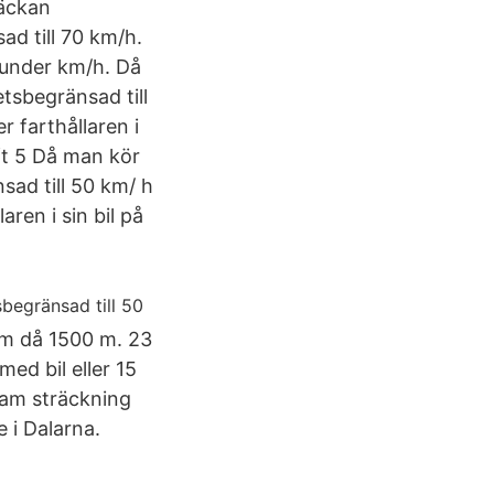
räckan
ad till 70 km/h.
t under km/h. Då
etsbegränsad till
r farthållaren i
ft 5 Då man kör
sad till 50 km/ h
aren i sin bil på
om då 1500 m. 23
ed bil eller 15
sam sträckning
 i Dalarna.