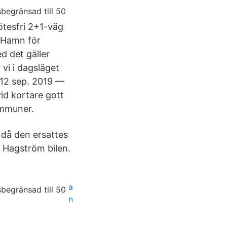
ötesfri 2+1-väg
s Hamn för
d det gäller
vi i dagsläget
 12 sep. 2019 —
id kortare gott
ommuner.
 då den ersattes
r Hagström bilen.
a
n