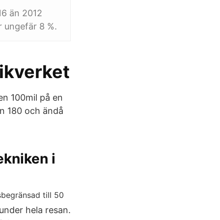
016 än 2012
r ungefär 8 %.
ikverket
en 100mil på en
man 180 och ändå
kniken i
 under hela resan.