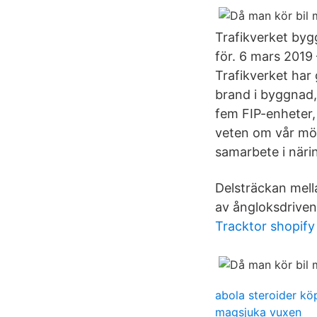
Trafikverket byg
för. 6 mars 2019
Trafikverket har
brand i byggnad, 
fem FIP-enheter,
veten om vår möt
samarbete i när
Delsträckan mell
av ångloksdriven
Tracktor shopify
abola steroider kö
magsjuka vuxen