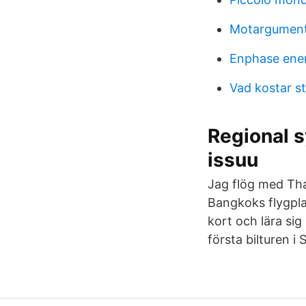
Motargument
Enphase ener
Vad kostar s
Regional s
issuu
Jag flög med Tha
Bangkoks flygpla
kort och lära sig
första bilturen i