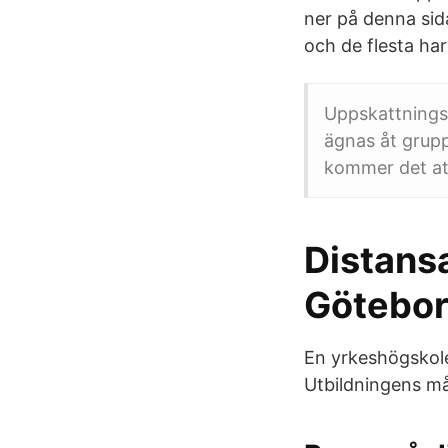
ner på denna sid
och de flesta har
Uppskattningsv
ägnas åt grupp
kommer det att
Distansa
Götebor
En yrkeshögskole
Utbildningens må