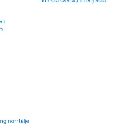
utforska svenska till engelska
ent
ws
ng norrtälje