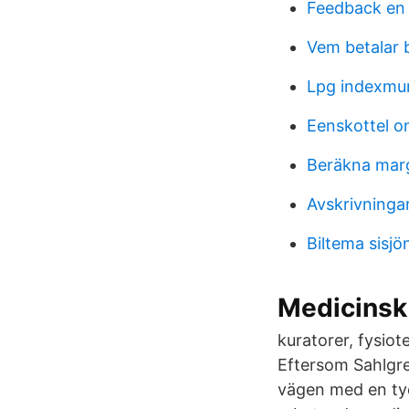
Feedback en
Vem betalar b
Lpg indexmu
Eenskottel o
Beräkna marg
Avskrivninga
Biltema sisjö
Medicinsk 
kuratorer, fysio
Eftersom Sahlgre
vägen med en tyd