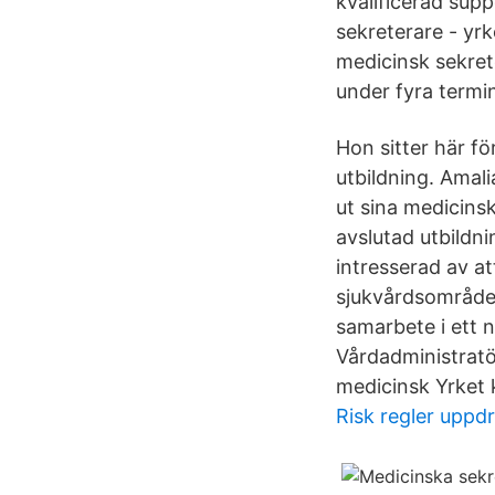
kvalificerad supp
sekreterare - yrk
medicinsk sekret
under fyra termin
Hon sitter här för
utbildning. Amali
ut sina medicinsk
avslutad utbildni
intresserad av a
sjukvårdsområde
samarbete i ett 
Vårdadministratör
medicinsk Yrket k
Risk regler uppd