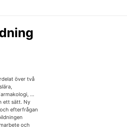
ldning
rdelat över två
slära,
Farmakologi, …
 ett sätt. Ny
 och efterfrågan
bildningen
samarbete och