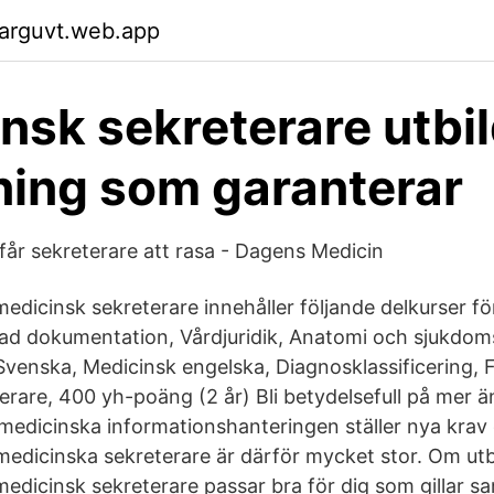
garguvt.web.app
nsk sekreterare utbi
ning som garanterar
får sekreterare att rasa - Dagens Medicin
 medicinsk sekreterare innehåller följande delkurser fö
erad dokumentation, Vårdjuridik, Anatomi och sjukdom
enska, Medicinsk engelska, Diagnosklassificering, 
rare, 400 yh-poäng (2 år) Bli betydelsefull på mer än
medicinska informationshanteringen ställer nya krav
 medicinska sekreterare är därför mycket stor. Om ut
 medicinsk sekreterare passar bra för dig som gillar 