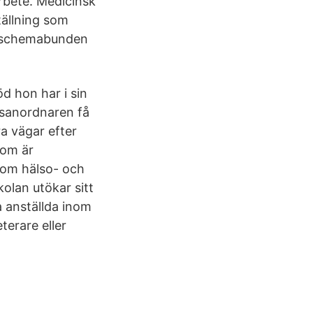
arbete. Medicinsk
tällning som
är schemabunden
töd hon har i sin
ngsanordnaren få
ra vägar efter
som är
inom hälso- och
lan utökar sitt
a anställda inom
terare eller