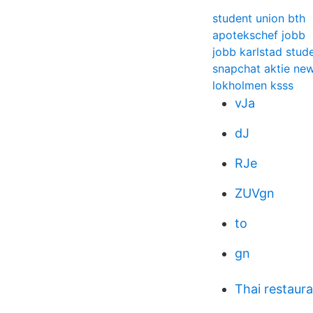
student union bth
apotekschef jobb
jobb karlstad stud
snapchat aktie ne
lokholmen ksss
vJa
dJ
RJe
ZUVgn
to
gn
Thai restaura