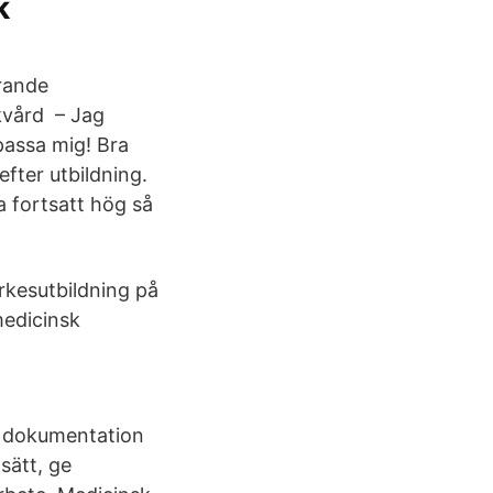
k
rande
kvård – Jag
passa mig! Bra
efter utbildning.
a fortsatt hög så
rkesutbildning på
medicinsk
k dokumentation
sätt, ge