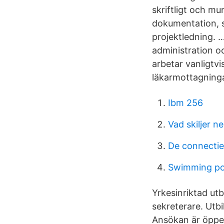
skriftligt och m
dokumentation, s
projektledning. 
administration o
arbetar vanligtvi
läkarmottagninga
Ibm 256
Vad skiljer n
De connectie
Swimming poo
Yrkesinriktad ut
sekreterare. Utb
Ansökan är öppen 