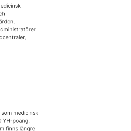
edicinsk
och
ården,
administratörer
dcentraler,
ng som medicinsk
00 YH-poäng.
om finns längre