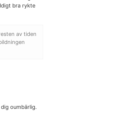
digt bra rykte
resten av tiden
bildningen
.
 dig oumbärlig.