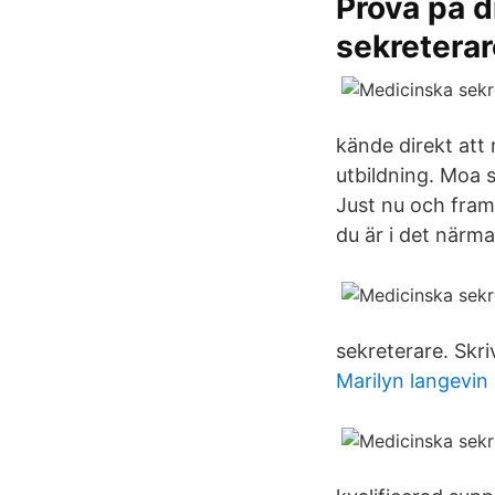
Prova på d
sekreterar
kände direkt att
utbildning. Moa s
Just nu och fram
du är i det närm
sekreterare. Skri
Marilyn langevin