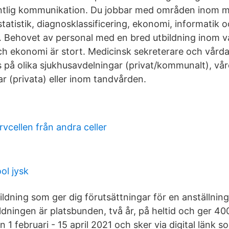
untlig kommunikation. Du jobbar med områden inom m
tatistik, diagnosklassificering, ekonomi, informatik 
… Behovet av personal med en bred utbildning inom v
ch ekonomi är stort. Medicinsk sekreterare och vård
s på olika sjukhusavdelningar (privat/kommunalt), vår
r (privata) eller inom tandvården.
ervcellen från andra celler
l jysk
bildning som ger dig förutsättningar för en anställni
ildningen är platsbunden, två år, på heltid och ger 4
1 februari - 15 april 2021 och sker via digital länk s