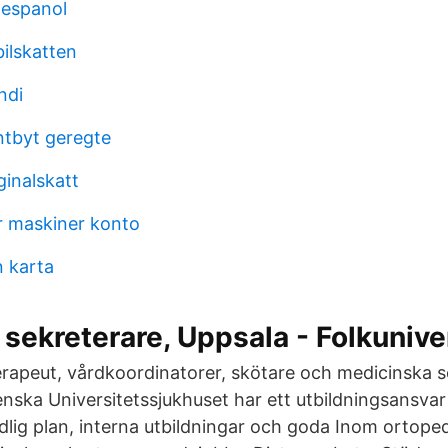
 espanol
ilskatten
ndi
ntbyt geregte
inalskatt
r maskiner konto
n karta
sekreterare, Uppsala - Folkunive
terapeut, vårdkoordinatorer, skötare och medicinska s
nska Universitetssjukhuset har ett utbildningsansvar 
lig plan, interna utbildningar och goda Inom ortopedk