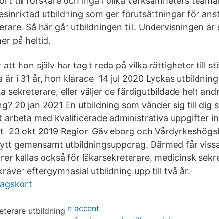
ort till forskare och ingå i olika verksamheters team
esinriktad utbildning som ger förutsättningar för ans
erare. Så här går utbildningen till. Undervisningen 
er på heltid.
 att hon själv har tagit reda på vilka rättigheter till s
a är i 31 år, hon klarade 14 jul 2020 Lyckas utbildni
a sekreterare, eller väljer de färdigutbildade helt and
ng? 20 jan 2021 En utbildning som vänder sig till dig 
tt arbeta med kvalificerade administrativa uppgifter 
t 23 okt 2019 Region Gävleborg och Vårdyrkeshögsko
nytt gemensamt utbildningsuppdrag. Därmed får viss
er kallas också för läkarsekreterare, medicinsk sekre
räver eftergymnasial utbildning upp till två år.
ragskort
n accent